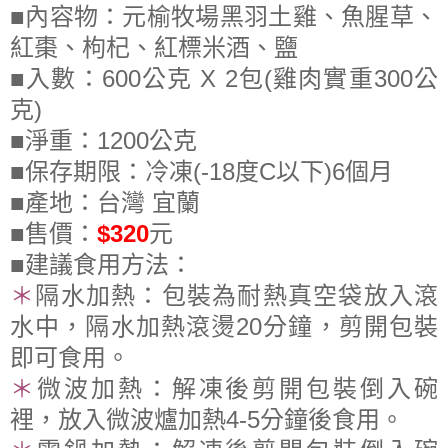
■內容物：元榆牧場黑羽土雞、魚腥草、
紅棗、枸杞、紅標米酒、鹽
■入數
：
600公克 X 2包(
雞肉實重300
公
克
)
■淨重：1200
公克
■保存期限：冷凍(-18度C以下)6個月
■產地：台灣 宜蘭
■
售價：
$320
元
■建議食用方法：
＊
隔水加熱
：
包裝為耐熱真空袋放入滾
水中，隔水加熱滾燙20分鐘，剪開包裝
即可食用。
＊
微波加熱
：
解凍後剪開包裝倒入碗
裡，放入微波爐加熱4-5分鐘後食用。