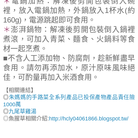
＊
電鍋加熱
：
解凍後剪開包裝倒入碗
裡，放入電鍋加熱，外鍋放入1杯水(約
160g)，電源跳起即可食用。
＊
澎湃鍋物
：
解凍後剪開包裝倒入鍋裡
煮滾
，可加入青菜
、麵食
、火鍋料等食
材一起烹煮
。
■不含人工添加物、防腐劑，趁新鮮盡早
食用。請勿再添加水，原汁原味風味絕
佳
，可酌量再加入米酒食用
。
【相關連結】
◎
朱媽媽的手路菜全系列產品已投保產物產品責任險
1000萬
◎
九尾草雞湯
◎
魚腥草相關介紹:
http://hcly04061866.blogspot.tw/