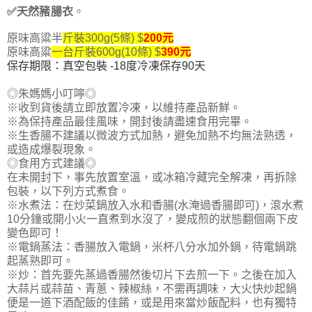
✅
天然豬腸衣
。
原味高粱半
斤裝300g(5
條) $
200元
原味高粱
一台斤裝600g(10
條) $
390
元
保存期限：真空包裝 -18度冷凍保存90天
◎
朱媽媽小叮嚀
◎
※收到貨後請立即放置冷凍，以維持產品新鮮。
※為保持產品最佳風味，開封後請盡速食用完畢。
※生香腸不建議以微波方式加熱，避免加熱不均無法熟透，
或造成爆裂現象。
◎
食用方式建議
◎
在未開封下，事先放置室溫，或冰箱冷藏完全解凍，再拆除
包裝，以下列方式煮食。
※水煮法：在炒菜鍋放入水和香腸(水淹過香腸即可)，滾水煮
10分鐘或開小火一直煮到水沒了，變成煎的狀態翻個兩下皮
變色即可！
※電鍋蒸法：香腸放入電鍋，米杯八分水加外鍋，待電鍋跳
起蒸熟即可。
※炒：首先要先蒸過香腸然後切片下去煎一下。之後在加入
大蒜片或蒜苗、青蔥、辣椒絲，不需再調味，大火快炒起鍋
便是一道下酒配飯的佳餚，或是用來當炒飯配料，也有獨特