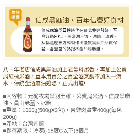
八十
年老店信成黑麻油加上老薑母爆香，再加上公賣
局紅標米酒，重本用百分之百全酒烹調
不加入一滴
水，傳統全酒麻油雞湯，正式出爐!
■內容物：
元榆牧場黑羽土雞
、公賣局米酒、信成黑麻
油、員山老薑、冰糖
■重量：1000g
(
500gX2包
)
，含雞肉實重400g
(
每包
200g
)
■產地：台灣宜蘭
■保存期限：冷凍(-18度C以下)6個月