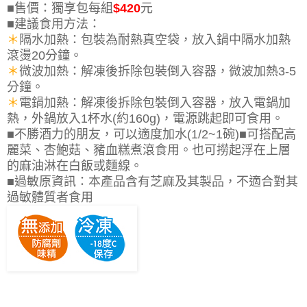
■
售價：
獨享包每組
$420
元
■建議食用方法：
＊
隔水加熱
：
包裝為耐熱真空袋，放入鍋中隔水加熱
滾燙20分鐘。
＊
微波加熱
：
解凍後拆除包裝倒入容器，微波加熱3-5
分鐘。
＊
電鍋加熱
：
解凍後拆除包裝倒入容器，放入電鍋加
熱，外鍋放入1杯水(約160g)，電源跳起即可食用。
■不勝酒力的朋友，可以適度加水(1/2~1碗)
■可搭配高
麗菜、杏鮑菇
、豬血糕煮滾食用
。也
可撈起浮在上層
的麻油淋在白飯或麵線
。
■
過敏原資訊：本產品含有芝麻及其製品，不適合對其
過敏體質者食用