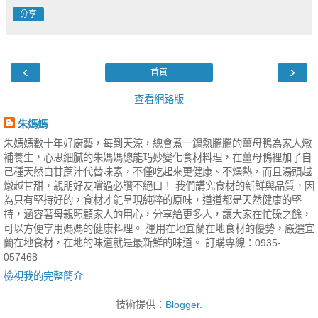
分享
‹
›
首頁
查看網路版
朱媽媽
朱媽媽數十年好廚藝，每到天涼，總會煮一鍋熱騰騰的薑母鴨為家人燉
補養生，心思細膩的朱媽媽總能巧妙變化食材料理，在薑母鴨裡加了自
己種天然白甘蔗汁代替味素，不僅吃起來更健康、不燥熱，而且湯頭越
燉越甘甜，親朋好友嚐過必讚不絕口！ 我們講究食材的新鮮與品質，因
為只有堅持好的，食材才能呈現純粹的原味，道道都是天然健康的堅
持，涵容著母親照顧家人的用心，分享給更多人，讓大家在忙碌之餘，
可以方便享用媽媽的健康料理。 運用在地宜蘭在地食材的優勢，嚴選宜
蘭在地食材，在地的味道就是最新鮮的味道。 訂購專線：0935-
057468
檢視我的完整簡介
技術提供：
Blogger
.