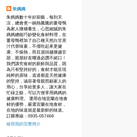
朱媽媽
朱媽媽數十年好廚藝，每到天
涼，總會煮一鍋熱騰騰的薑母鴨
為家人燉補養生，心思細膩的朱
媽媽總能巧妙變化食材料理，在
薑母鴨裡加了自己種天然白甘蔗
汁代替味素，不僅吃起來更健
康、不燥熱，而且湯頭越燉越甘
甜，親朋好友嚐過必讚不絕口！
我們講究食材的新鮮與品質，因
為只有堅持好的，食材才能呈現
純粹的原味，道道都是天然健康
的堅持，涵容著母親照顧家人的
用心，分享給更多人，讓大家在
忙碌之餘，可以方便享用媽媽的
健康料理。 運用在地宜蘭在地食
材的優勢，嚴選宜蘭在地食材，
在地的味道就是最新鮮的味道。
訂購專線：0935-057468
檢視我的完整簡介