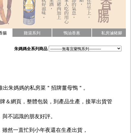
香腸
雞湯系列
鴨油香蔥
私房滷豬腳
朱媽媽全系列商品
定推出朱媽媽的私房菜＂招牌薑母鴨＂。
品牌＆網頁，整體包裝，到產品生產，接單出貨管
，與不認識的朋友好評。
，雖然一直忙到小年夜還在生產出貨，