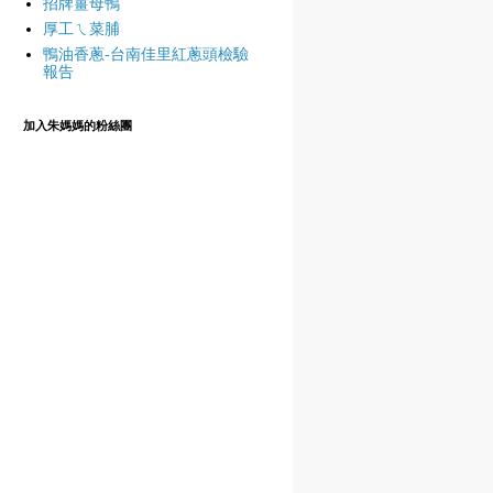
招牌薑母鴨
厚工ㄟ菜脯
鴨油香蔥-台南佳里紅蔥頭檢驗
報告
加入朱媽媽的粉絲團