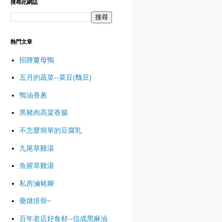
搜尋此網誌
熱門文章
招牌薑母鴨
五月的蔬菜--菜豆(醜豆)
鴨油香蔥
黑豬肉高粱香腸
不怎麼簡單的豆腐乳
九尾草雞湯
魚腥草雞湯
私房滷豬腳
藥燉排骨~
百年老店好食材--信成黑麻油